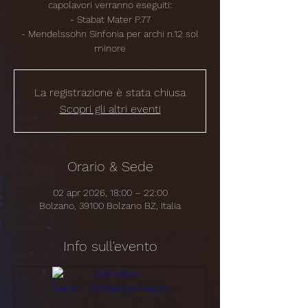
capolavori verranno eseguiti:
- Stabat Mater P.77
- Mendelssohn Sinfonia per archi n.12 sol
minore
La registrazione è stata chiusa
Scopri gli altri eventi
Orario & Sede
02 apr 2026, 18:00 – 22:00
Bolzano, 39100 Bolzano BZ, Italia
Info sull'evento