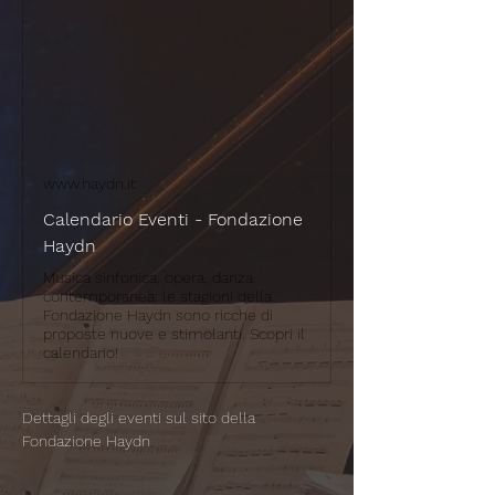
www.haydn.it
Calendario Eventi - Fondazione
Haydn
Musica sinfonica, opera, danza
contemporanea: le stagioni della
Fondazione Haydn sono ricche di
proposte nuove e stimolanti. Scopri il
calendario!
Dettagli degli eventi sul sito della 
Fondazione Haydn