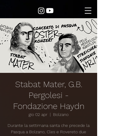
Stabat Mater, G.B.
Pergolesi -
Fondazione Haydn
gio 02 apr
  |  
Bolzano
Durante la settimana santa che precede la
Pasqua a Bolzano, Cles e Rovereto due