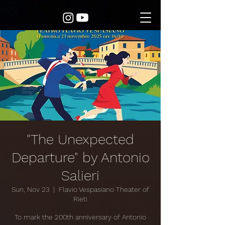
"The Unexpected
Departure" by Antonio
Salieri
Sun, Nov 23
  |  
Flavio Vespasiano Theater of
Rieti
To mark the 200th anniversary of Antonio