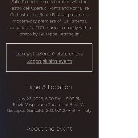
Salieri's death, in collaboration with the
Teatro dell'Opera di Roma and Roma Tre
Orchestre, the Reate Festival presents a
modern-day premiere of "La Partenza
Inaspettata," a 1779 musical comedy with a
libretto by Giuseppe Petrosellini.
La registrazione è stata chiusa
Scopri gli altri eventi
Time & Location
Nov 23, 2025, 6:00 PM – 9:00 PM
Flavio Vespasiano Theater of Rieti, Via
Giuseppe Garibaldi, 263, 02100 Rieti RI, Italy
About the event